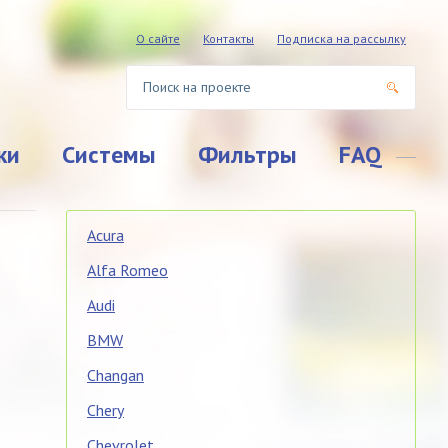
О сайте
Контакты
Подписка на рассылку
ки
Системы
Фильтры
FAQ
Acura
Alfa Romeo
Audi
BMW
Changan
Chery
Chevrolet