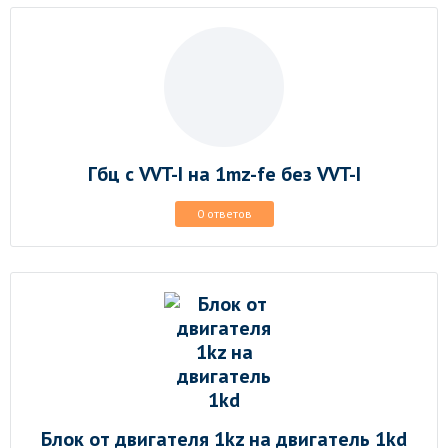
Гбц с VVT-I на 1mz-fe без VVT-I
0 ответов
Блок от двигателя 1kz на двигатель 1kd