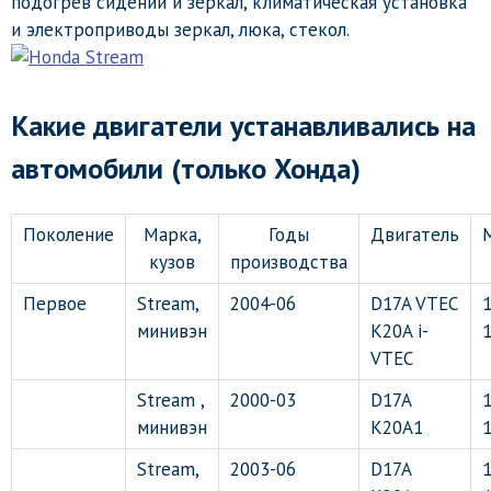
подогрев сидений и зеркал, климатическая установка
и электроприводы зеркал, люка, стекол.
Какие двигатели устанавливались на
автомобили (только Хонда)
Поколение
Марка,
Годы
Двигатель
кузов
производства
Первое
Stream,
2004-06
D17A VTEC
минивэн
K20A i-
VTEC
Stream ,
2000-03
D17A
минивэн
K20A1
Stream,
2003-06
D17A