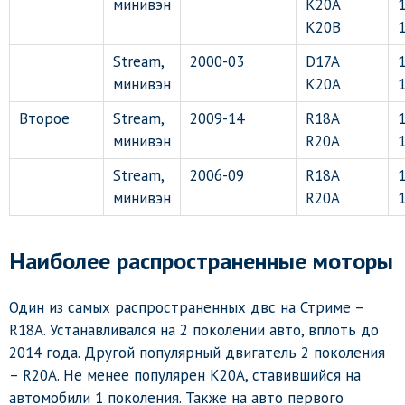
минивэн
K20A
1
K20B
Stream,
2000-03
D17A
минивэн
K20A
1
Второе
Stream,
2009-14
R18A
минивэн
R20A
Stream,
2006-09
R18A
минивэн
R20A
Наиболее распространенные моторы
Один из самых распространенных двс на Стриме –
R18A. Устанавливался на 2 поколении авто, вплоть до
2014 года. Другой популярный двигатель 2 поколения
– R20A. Не менее популярен K20A, ставившийся на
автомобили 1 поколения. Также на авто первого