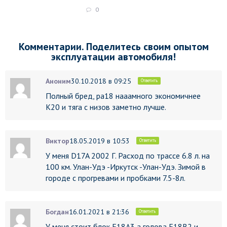
0
Комментарии. Поделитесь своим опытом
эксплуатации автомобиля!
Аноним
30.10.2018 в 09:25
Ответить
Полный бред, ра18 нааамного экономичнее
К20 и тяга с низов заметно лучше.
Виктор
18.05.2019 в 10:53
Ответить
У меня D17A 2002 Г. Расход по трассе 6.8 л. на
100 км. Улан-Удэ -Иркутск -Улан-Удэ. Зимой в
городе с прогревами и пробками 7.5-8л.
Богдан
16.01.2021 в 21:36
Ответить
У меня стоит блок F18A3,а голова F18B2 и