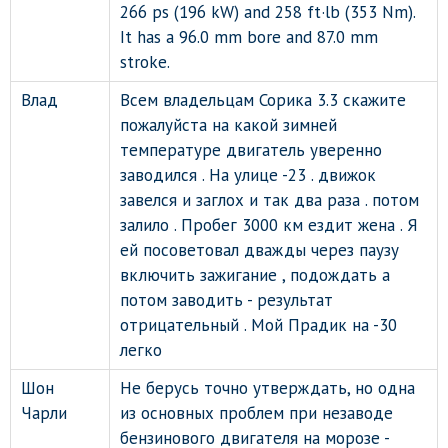
266 ps (196 kW) and 258 ft·lb (353 Nm).
It has a 96.0 mm bore and 87.0 mm
stroke.
Влад
Всем владельцам Сорика 3.3 скажите
пожалуйста на какой зимней
температуре двигатель уверенно
заводился . На улице -23 . движок
завелся и заглох и так два раза . потом
залило . Пробег 3000 км ездит жена . Я
ей посоветовал дважды через паузу
включить зажигание , подождать а
потом заводить - результат
отрицательный . Мой Прадик на -30
легко
Шон
Не берусь точно утверждать, но одна
Чарли
из основных проблем при незаводе
бензинового двигателя на морозе -