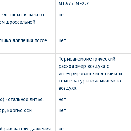
M137 с МЕ2.7
редством сигнала от
нет
ом дроссельной
тчика давления после
нет
Термоанемометрический
расходомер воздуха с
интегрированным датчиком
температуры всасываемого
воздуха.
) - стальное литье.
нет
р, корпус оси
нет
бразователя давления,
нет