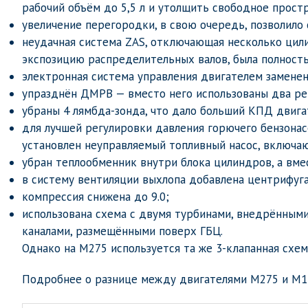
рабочий объём до 5,5 л и утолщить свободное прос
увеличение перегородки, в свою очередь, позволило 
неудачная система ZAS, отключающая несколько цил
экспозицию распределительных валов, была полност
электронная система управления двигателем замене
упразднён ДМРВ — вместо него использованы два ре
убраны 4 лямбда-зонда, что дало больший КПД двига
для лучшей регулировки давления горючего бензонас
установлен неуправляемый топливный насос, включ
убран теплообменник внутри блока цилиндров, а вме
в систему вентиляции выхлопа добавлена центрифуга
компрессия снижена до 9.0;
использована схема с двумя турбинами, внедрённым
каналами, размещёнными поверх ГБЦ.
Однако на M275 используется та же 3-клапанная схем
Подробнее о разнице между двигателями M275 и M1