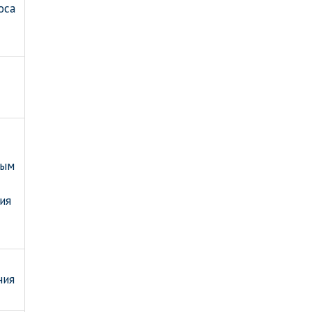
оса
ным
ия
ния