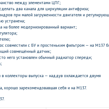
транство между элементами ЦПГ;
сделать два канала для циркуляции антифриза;
индров при малой загруженности двигателя и регулирующ
ью устранена;
на на более модернизированный вариант;
гулятора;
телю;
ос совместили с БУ и простеньким фильтром — на M137 б
ающий совмещённый датчик;
сто него установлен обычный радиатор спереди;
;
и в коллекторы выпуска — наддув охлаждается двумя
а, хорошо зарекомендовавшая себя и на M137.
37.