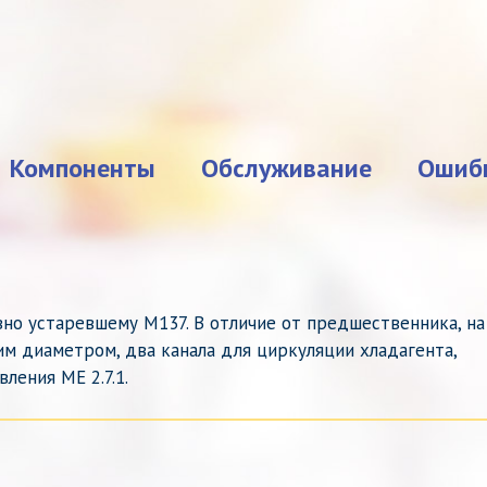
Компоненты
Обслуживание
Ошиб
но устаревшему M137. В отличие от предшественника, на
м диаметром, два канала для циркуляции хладагента,
ления ME 2.7.1.