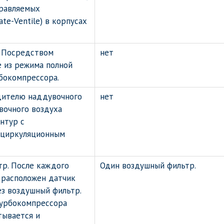
правляемых
te-Ventile) в корпусах
. Посредством
нет
 из режима полной
бокомпрессора.
дителю наддувочного
нет
вочного воздуха
нтур с
 циркуляционным
тр. После каждого
Один воздушный фильтр.
 расположен датчик
ез воздушный фильтр.
турбокомпрессора
тывается и