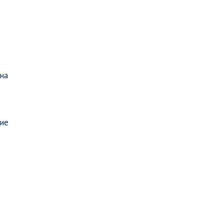
на
ние