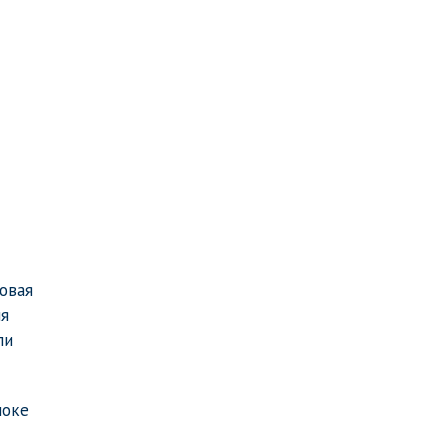
овая
ия
ли
локе