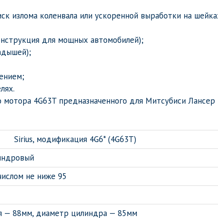
ск излома коленвала или ускоренной выработки на шейка
онструкция для мощных автомобилей);
адышей);
ением;
лях.
о мотора 4G63T предназначенного для Митсубиси Лансер
Sirius, модификация 4G6* (4G63T)
индровый
числом не ниже 95
ня — 88мм, диаметр цилиндра — 85мм