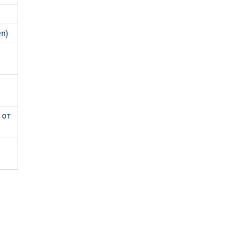
n)
 от