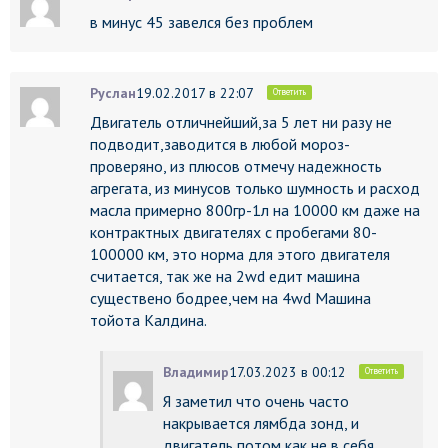
в минус 45 завелся без проблем
Руслан
19.02.2017 в 22:07
Ответить
Двигатель отличнейший,за 5 лет ни разу не
подводит,заводится в любой мороз-
проверяно, из плюсов отмечу надежность
агрегата, из минусов только шумность и расход
масла примерно 800гр-1л на 10000 км даже на
контрактных двигателях с пробегами 80-
100000 км, это норма для этого двигателя
считается, так же на 2wd едит машина
существено бодрее,чем на 4wd Машина
тойота Калдина.
Владимир
17.03.2023 в 00:12
Ответить
Я заметил что очень часто
накрывается лямбда зонд, и
двигатель потом как не в себя