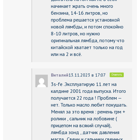
начинает жрать очень много
бензина, 14-16 литров, но
проблема решается установкой
новой лямбды, и потом спокойно
8-10 литров, но нужно
оригинальная лямбда, потому что
китайской хватает только на год
или на 2 и всё.
Виталий
13.11.2023 в 17:07
Ответить
3s-fe .Эксплуатирую 11 лет на
калдине 2001 года выпуска. Итого
получается 22 года ! Проблем —
нет. Только масло любит покушать.
Менял за это время : ремень грм +
ролики , сальник на лобовине (
прицепом на всякий случай),
лямбда зонд , датчик давления
масла . Свечи и сальники свечных