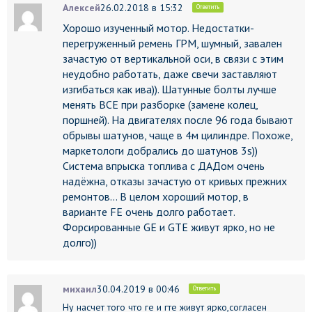
Алексей
26.02.2018 в 15:32
Ответить
Хорошо изученный мотор. Недостатки-
перегруженный ремень ГРМ, шумный, завален
зачастую от вертикальной оси, в связи с этим
неудобно работать, даже свечи заставляют
изгибаться как ива)). Шатунные болты лучше
менять ВСЕ при разборке (замене колец,
поршней). На двигателях после 96 года бывают
обрывы шатунов, чаще в 4м цилиндре. Похоже,
маркетологи добрались до шатунов 3s))
Система впрыска топлива с ДАДом очень
надёжна, отказы зачастую от кривых прежних
ремонтов… В целом хороший мотор, в
варианте FE очень долго работает.
Форсированные GE и GTE живут ярко, но не
долго))
михаил
30.04.2019 в 00:46
Ответить
Ну насчет того что ге и гте живут ярко,согласен