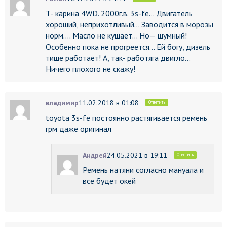
Т- карина 4WD. 2000г.в. 3s-fe… Двигатель
хороший, неприхотливый… Заводится в морозы
норм…. Масло не кушает… Но— шумный!
Особенно пока не прогреется… Ей богу, дизель
тише работает! А, так- работяга двигло…
Ничего плохого не скажу!
владимир
11.02.2018 в 01:08
Ответить
toyota 3s-fe постоянно растягивается ремень
грм даже оригинал
Андрей
24.05.2021 в 19:11
Ответить
Ремень натяни согласно мануала и
все будет окей