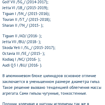
Golf VII /5G_/ (2014-2017);
Jetta VI /1B_/ (2015-2019);
Tiguan I /5N_/ (2015-2016);
Touran II /5T_/ (2015-2018);
Sharan II /7N_/ (2015- );
Tiguan II /AD/ (2016- );
Jetta VII /BU/ (2018- );
Skoda Yeti I /5L_/ (2015-2017);
Octavia III /5E_/ (2015- );
Kodiaq I /NC/ (2016- );
Audi Q3 I /8U/ (2016- ).
В алюминиевом блоке цилиндров основное отличие
заключается в уменьшенном размере диаметра гильз.
Такое решение вызвано тенденцией облегчения массы
агрегата. Сами гильзы чугунные, тонкостенные.
Поршни, коленвал и шатуны исполнены так же в