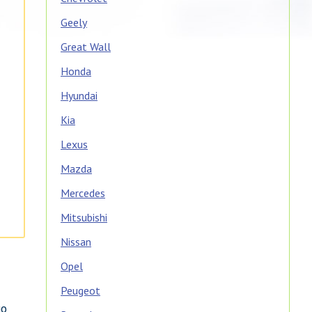
Geely
Great Wall
Honda
Hyundai
Kia
Lexus
Mazda
Mercedes
Mitsubishi
Nissan
Opel
Peugeot
но