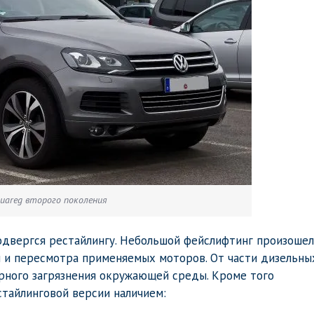
ouareg второго поколения
подвергся рестайлингу. Небольшой фейслифтинг произошел
и и пересмотра применяемых моторов. От части дизельны
ерного загрязнения окружающей среды. Кроме того
стайлинговой версии наличием: