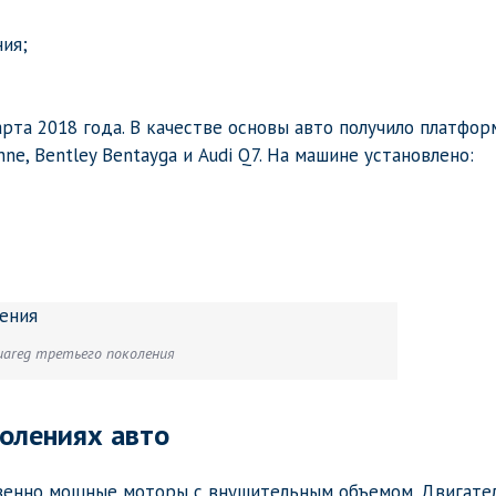
ия;
рта 2018 года. В качестве основы авто получило платфор
ne, Bentley Bentayga и Audi Q7. На машине установлено:
uareg третьего поколения
колениях авто
твенно мощные моторы с внушительным объемом. Двигате