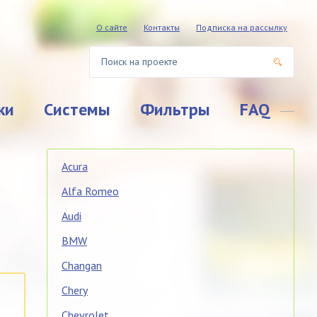
О сайте
Контакты
Подписка на рассылку
ки
Системы
Фильтры
FAQ
Acura
Alfa Romeo
Audi
BMW
Changan
Chery
Chevrolet