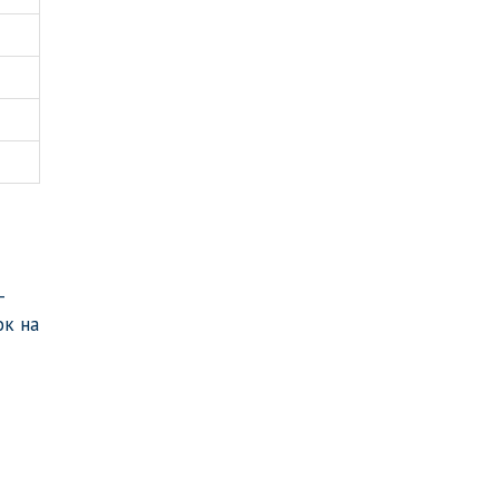
—
ок на