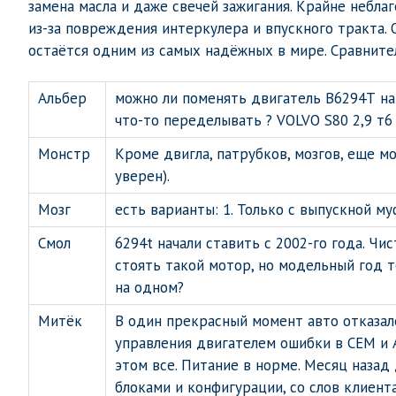
замена масла и даже свечей зажигания. Крайне небла
из-за повреждения интеркулера и впускного тракта. 
остаётся одним из самых надёжных в мире. Сравните
Альбер
можно ли поменять двигатель В6294Т на 
что-то переделывать ? VOLVO S80 2,9 т6 
Монстр
Кроме двигла, патрубков, мозгов, еще м
уверен).
Мозг
есть варианты: 1. Только с выпускной му
Смол
6294t начали ставить с 2002-го года. Чи
стоять такой мотор, но модельный год т
на одном?
Митёк
В один прекрасный момент авто отказало
управления двигателем ошибки в СЕМ и A
этом все. Питание в норме. Месяц назад
блоками и конфигурации, со слов клиент