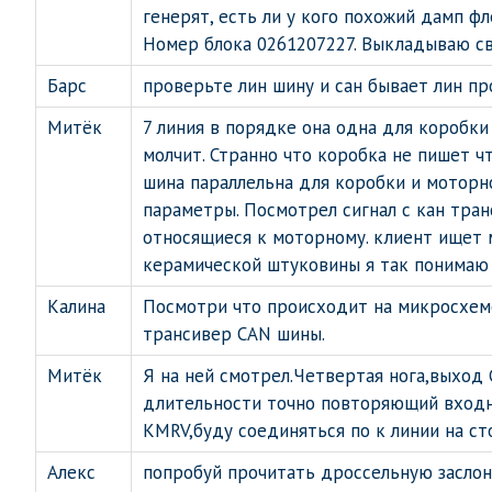
генерят, есть ли у кого похожий дамп 
Номер блока 0261207227. Выкладываю св
Барс
проверьте лин шину и сан бывает лин п
Митёк
7 линия в порядке она одна для коробки
молчит. Странно что коробка не пишет ч
шина параллельна для коробки и моторн
параметры. Посмотрел сигнал с кан тран
относящиеся к моторному. клиент ищет м
керамической штуковины я так понимаю 
Калина
Посмотри что происходит на микросхеме
трансивер CAN шины.
Митёк
Я на ней смотрел.Четвертая нога,выход 
длительности точно повторяющий входно
KMRV,буду соединяться по к линии на ст
Алекс
попробуй прочитать дроссельную заслон