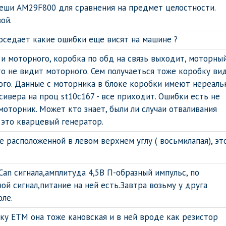
флеши АМ29F800 для сравнения на предмет целостности.
ой.
роседает какие ошибки еще висят на машине ?
 и моторного, коробка по обд на связь выходит, моторны
то не видит моторного. Сем получаеться тоже коробку ви
ого. Данные с моторника в блоке коробки имеют нереаль
сивера на проц st10c167 - все приходит. Ошибки есть не
оторник. Может кто знает, были ли случаи отваливания
это кварцевый генератор.
 расположенной в левом верхнем углу ( восьмилапая), эт
Can сигнала,амплитуда 4,5В П-образный импульс, по
й сигнал,питание на ней есть.Завтра возьму у друга
оле.
ку ЕТМ она тоже кановская и в ней вроде как резистор