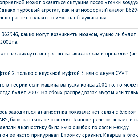
гоприятной может оказаться ситуация после утечки возду
Однако турбовый агрегат, как и атмосферный аналог B629
льно растёт только стоимость обслуживания.
В6294S, какие могут возникнуть нюансы, нужно ли будет
2001г.в.
ожет возникнуть вопрос по катализаторам и проводке (не
фтой 2. только с впускной муфтой 3. или с двумя CVVT
сто в теории если машина выпуска конца 2001-го, то може
огда будет 2002. На обоих распредвалах муфты или толь
сь заводиться диагностика показала: нет связи с блоком
BS, блок на связь не выходит. Главное реле включает и н
 делали диагностику была куча ошибок по связи между
а он ее часто прикуривал. Епромку сравнил. Кварцы в бло