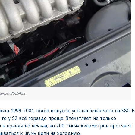
ижок B6294S2
ка 1999-2001 годов выпуска, устанавливаемого на S80. Е
 то у S2 всё гораздо проще. Впечатляет не только
пь правда не вечная, но 200 тысяч километров протянет
шиваться к шуму цепи на холодную.