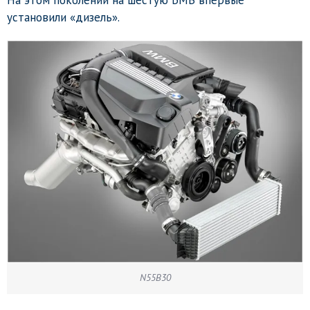
На этом поколении на шестую БМВ впервые
установили «дизель».
N55B30