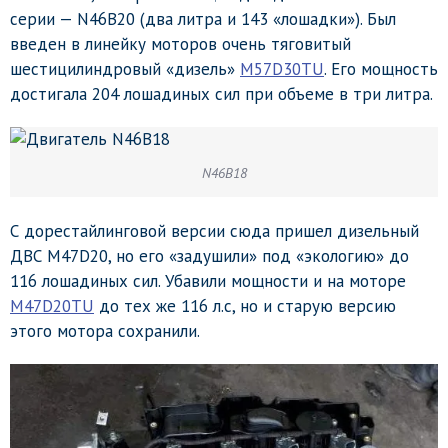
серии — N46B20 (два литра и 143 «лошадки»). Был
введен в линейку моторов очень тяговитый
шестицилиндровый «дизель»
M57D30TU
. Его мощность
достигала 204 лошадиных сил при объеме в три литра.
N46B18
С дорестайлинговой версии сюда пришел дизельный
ДВС M47D20, но его «задушили» под «экологию» до
116 лошадиных сил. Убавили мощности и на моторе
M47D20TU
до тех же 116 л.с, но и старую версию
этого мотора сохранили.