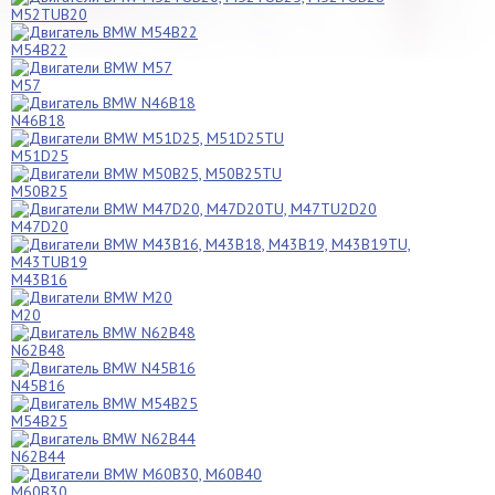
M52TUB20
M54B22
M57
N46B18
M51D25
M50B25
M47D20
M43B16
M20
N62B48
N45B16
M54B25
N62B44
M60B30