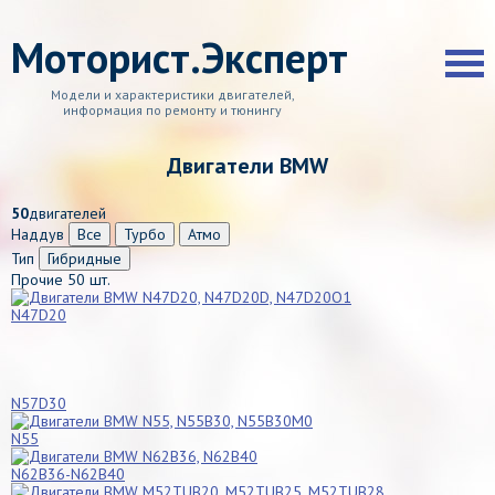
Моторист.Эксперт
Модели и характеристики двигателей,
информация по ремонту и тюнингу
Двигатели BMW
50
двигателей
Наддув
Все
Турбо
Атмо
Тип
Гибридные
Прочие
50 шт.
N47D20
N57D30
N55
N62B36-N62B40