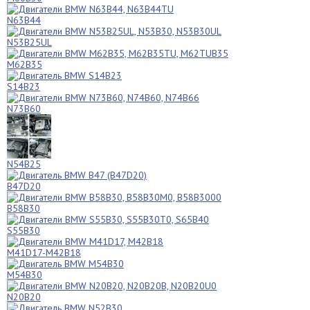
N63B44
N53B25UL
M62B35
S14B23
N73B60
N54B25
B47D20
B58B30
S55B30
M41D17-M42B18
M54B30
N20B20