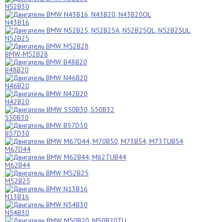
N52B30
N43B16
N52B25
BMW-M52B28
B48B20
N46B20
N42B20
S50B30
B57D30
M67D44
M62B44
M52B25
N13B16
N54B30