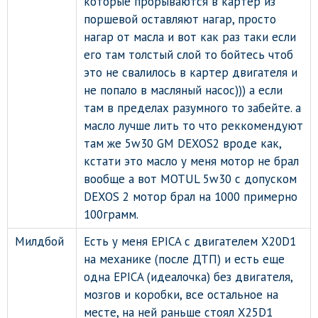
которые прорываются в картер из
поршевой оставляют нагар, просто
нагар от масла и вот как раз таки если
его там толстый слой то бойтесь чтоб
это не свалилось в картер двигателя и
не попало в масляный насос))) а если
там в пределах разумного то забейте. а
масло лучше лить то что реккомендуют
там же 5w30 GM DEXOS2 вроде как,
кстати это масло у меня мотор не брал
вообще а вот MOTUL 5w30 с допуском
DEXOS 2 мотор брал на 1000 примерно
100грамм.
Милдбой
Есть у меня EPICA с двигателем X20D1
на механике (после ДТП) и есть еще
одна EPICA (идеалочка) без двигателя,
мозгов и коробки, все остальное на
месте, на ней раньше стоял X25D1