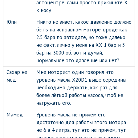
автоцентре, сами просто прикиньте Х
к носу
Юпи
Никто не знает, какое давление должно
быть на исправном моторе. вроде как
2.5 бара по автодате, но тоже далеко
не факт. лично у меня на ХХ 1 бар и 5
бар на 3000 об. вот и думай,
нормальное это давление или нет?
Сахар не
Мне моторист один говорил что
мёд
уровень масла X20D1 выше середины
необходимо держать, как раз для
более лёгкой работы насоса, чтоб не
нагружать его.
Мамед
Уровень масла не причем его
достаточно для работы этого мотора
не 6 а 4 литра, тут это не причем, тут
главное качество масла для самого