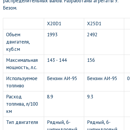
распределительных валов. Разработаны агрегаты У.
Безом.
X20D1
X25D1
Объем
1993
2492
двигателя,
куб.см
Максимальная
143 - 144
156
мощность, л.с.
Используемое
Бензин АИ-95
Бензин АИ-95
0
топливо
Расход
8.9
9.3
топлива, л/100
км
Тип двигателя
Рядный, 6-
Рядный, 6-
цилиндровый
цилиндровый