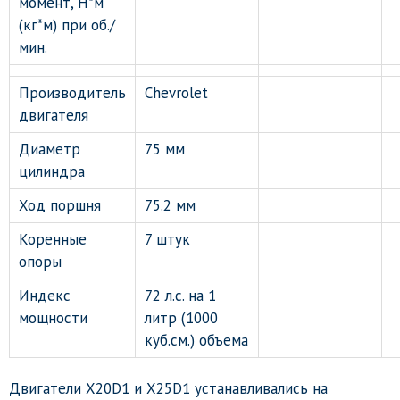
момент, Н*м
(кг*м) при об./
мин.
Производитель
Chevrolet
двигателя
Диаметр
75 мм
цилиндра
Ход поршня
75.2 мм
Коренные
7 штук
опоры
Индекс
72 л.с. на 1
мощности
литр (1000
куб.см.) объема
Двигатели X20D1 и X25D1 устанавливались на