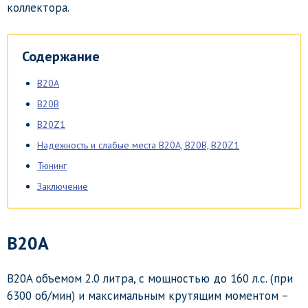
коллектора.
Содержание
B20A
B20B
B20Z1
Надежность и слабые места B20A, B20B, B20Z1
Тюнинг
Заключение
B20A
B20A объемом 2.0 литра, с мощностью до 160 л.с. (при
6300 об/мин) и максимальным крутящим моментом –