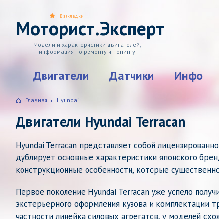
В закладки
Моторист.Эксперт
Модели и характеристики двигателей,
информация по ремонту и тюнингу
Двигатели
Датчики
Инфо
Главная
Hyundai
Двигатели Hyundai Terracan
Hyundai Terracan представляет собой лицензированно
дублирует основные характеристики японского бренд
конструкционные особенности, которые существенно
Первое поколение Hyundai Terracan уже успело получи
экстерьерного оформления кузова и комплектации тра
частности линейка силовых агрегатов, у моделей схож