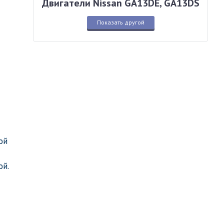
Двигатели Nissan GA13DE, GA13DS
Показать другой
ой
ой.