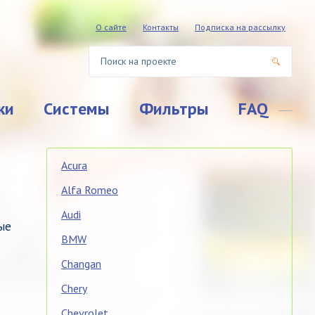
О сайте
Контакты
Подписка на рассылку
ки
Системы
Фильтры
FAQ
Acura
Alfa Romeo
Audi
ые
BMW
Changan
Chery
Chevrolet