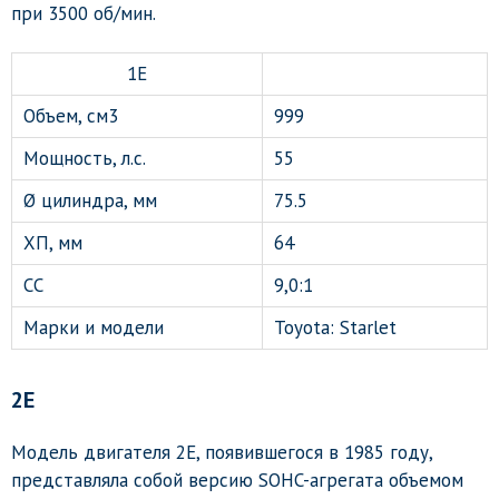
при 3500 об/мин.
1E
Объем, см3
999
Мощность, л.с.
55
Ø цилиндра, мм
75.5
ХП, мм
64
СС
9,0:1
Марки и модели
Toyota: Starlet
2E
Модель двигателя 2E, появившегося в 1985 году,
представляла собой версию SOHC-агрегата объемом