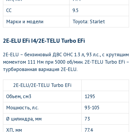
СС
9.5
Марки и модели
Toyota: Starlet
2E-ELU EFi I4/2E-TELU Turbo EFi
2E-ELU – бензиновый ДВС OHC 1.3 л, 93 л.с., с крутящим
моментом 111 Нм при 5000 об/мин. 2E-TELU Turbo EFi –
турбированная вариация 2E-ELU.
2E-ELU/2E-TELU Turbo EFi
Объем, см3
1295
Мощность, л.с.
93-105
Ø цилиндра, мм
73
ХП, мм
77.4