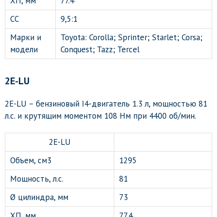
ХП, мм
77.4
СС
9,5:1
Марки и
Toyota: Corolla; Sprinter; Starlet; Corsa;
модели
Conquest; Tazz; Tercel
2E-LU
2E-LU – бензиновый I4-двигатель 1.3 л, мощностью 81
л.с. и крутящим моментом 108 Нм при 4400 об/мин.
2E-LU
Объем, см3
1295
Мощность, л.с.
81
Ø цилиндра, мм
73
ХП, мм
77.4