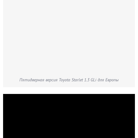
Пятидверная версия Toyota Starlet 1.3 GLi для Европы