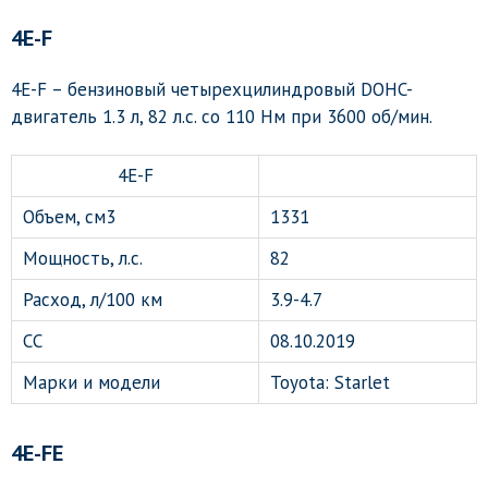
4E-F
4E-F – бензиновый четырехцилиндровый DOHC-
двигатель 1.3 л, 82 л.с. со 110 Нм при 3600 об/мин.
4E-F
Объем, см3
1331
Мощность, л.с.
82
Расход, л/100 км
3.9-4.7
СС
08.10.2019
Марки и модели
Toyota: Starlet
4E-FE