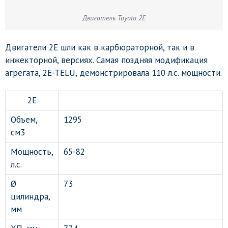
Двигатель Toyota 2E
Двигатели 2E шли как в карбюраторной, так и в
инжекторной, версиях. Самая поздняя модификация
агрегата, 2E-TELU, демонстрировала 110 л.с. мощности.
2E
Объем,
1295
см3
Мощность,
65-82
л.с.
Ø
73
цилиндра,
мм