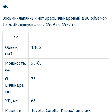
3K
Восьмиклапанный четырехцилиндровый ДВС объемом
1.2 л, 3K, выпускался с 1969 по 1977 гг.
3K
Объем,
1.166
см3
Мощность,
55-68
л.с.
Ø
75
цилиндра,
мм
ХП, мм
66
Марки и
Toyota: Corolla; Kijang/Tamaraw;