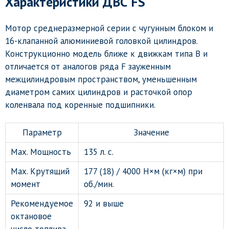
Характеристики ДВС FS
Мотор среднеразмерной серии с чугунным блоком и
16-клапанной алюминиевой головкой цилиндров.
Конструкционно модель ближе к движкам типа B и
отличается от аналогов ряда F зауженным
межцилиндровым пространством, уменьшенным
диаметром самих цилиндров и расточкой опор
коленвала под коренные подшипники.
Параметр
Значение
Max. Мощность
135 л. с.
Max. Крутящий
177 (18) / 4000 Н×м (кг×м) при
момент
об./мин.
Рекомендуемое
92 и выше
октановое