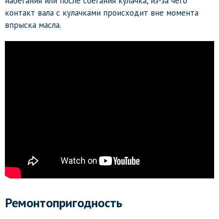
набегания или после сбегания кулачка, из-за чего
контакт вала с кулачками происходит вне момента
впрыска масла.
Ремонтопригодность