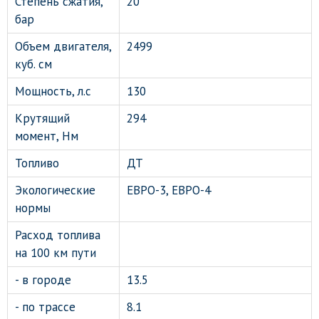
Степень сжатия,
20
бар
Объем двигателя,
2499
куб. см
Мощность, л.с
130
Крутящий
294
момент, Нм
Топливо
ДТ
Экологические
ЕВРО-3, ЕВРО-4
нормы
Расход топлива
на 100 км пути
- в городе
13.5
- по трассе
8.1