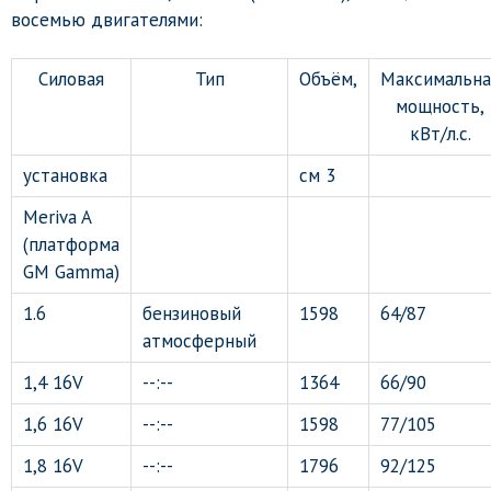
восемью двигателями:
Силовая
Тип
Объём,
Максимальна
мощность,
кВт/л.с.
установка
см 3
Meriva A
(платформа
GM Gamma)
1.6
бензиновый
1598
64/87
атмосферный
1,4 16V
--:--
1364
66/90
1,6 16V
--:--
1598
77/105
1,8 16V
--:--
1796
92/125