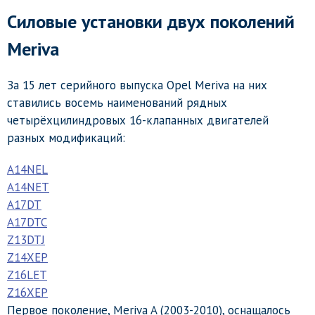
Силовые установки двух поколений
Meriva
За 15 лет серийного выпуска Opel Meriva на них
ставились восемь наименований рядных
четырёхцилиндровых 16-клапанных двигателей
разных модификаций:
A14NEL
A14NET
A17DT
A17DTC
Z13DTJ
Z14XEP
Z16LET
Z16XEP
Первое поколение, Meriva A (2003-2010), оснащалось