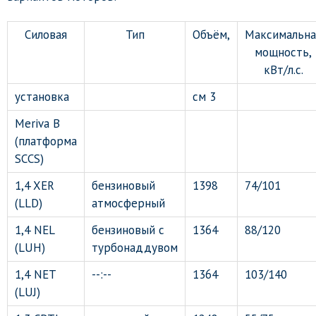
Силовая
Тип
Объём,
Максимальна
мощность,
кВт/л.с.
установка
см 3
Meriva B
(платформа
SCCS)
1,4 XER
бензиновый
1398
74/101
(LLD)
атмосферный
1,4 NEL
бензиновый с
1364
88/120
(LUH)
турбонаддувом
1,4 NET
--:--
1364
103/140
(LUJ)