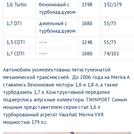
1,6 Turbo
бензиновый с
1598
132/179
турбонаддувом
1,7 DTI
дизельный с
1686
55/75
турбонаддувом
1,3 CDTI
--:--
1248
55/75
1,7 CDTI
--:--
1686
74/101
Автомобили укомплектованы пятиступенчатой
механической трансмиссией. До 2006 года на Meriva A
ставились бензиновые моторы 1,6 и 1,8 л, а также
турбодизель 1,7 л. Конструктивной переделке
подверглись впускные коллекторы TWINPORT. Самым
мощным представителем серии стал 1,6 л
турбированный агрегат Vauxhall Meriva VXR
мощностью 179 л.с.