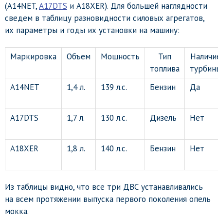
(A14NET,
A17DTS
и A18XER). Для большей наглядности
сведем в таблицу разновидности силовых агрегатов,
их параметры и годы их установки на машину:
Маркировка
Объем
Мощность
Тип
Наличи
топлива
турбин
A14NET
1,4 л.
139 л.с.
Бензин
Да
A17DTS
1,7 л.
130 л.с.
Дизель
Нет
A18XER
1,8 л.
140 л.с.
Бензин
Нет
Из таблицы видно, что все три ДВС устанавливались
на всем протяжении выпуска первого поколения опель
мокка.