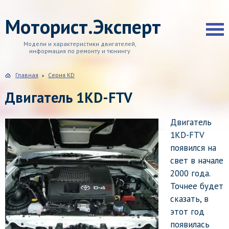
Моторист.Эксперт
Модели и характеристики двигателей,
информация по ремонту и тюнингу
Главная
Серия KD
Двигатель 1KD-FTV
Двигатель
1KD-FTV
появился на
свет в начале
2000 года.
Точнее будет
сказать, в
этот год
появилась