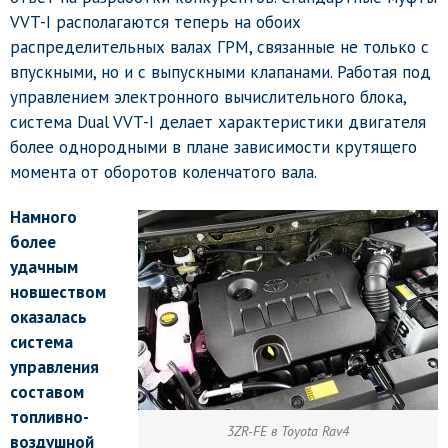
VVT-I располагаются теперь на обоих
распределительных валах ГРМ, связанные не только с
впускными, но и с выпускными клапанами. Работая под
управлением электронного вычислительного блока,
система Dual VVT-I делает характеристики двигателя
более однородными в плане зависимости крутящего
момента от оборотов коленчатого вала.
Намного
более
удачным
новшеством
оказалась
система
управления
составом
топливно-
3ZR-FE в Toyota Rav4
воздушной