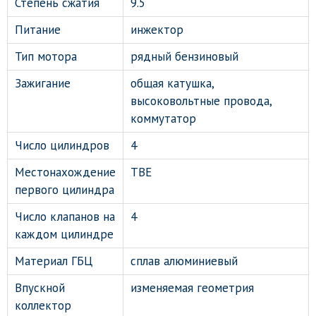
Степень сжатия
9.5
Питание
инжектор
Тип мотора
рядный бензиновый
Зажигание
общая катушка,
высоковольтные провода,
коммутатор
Число цилиндров
4
Местонахождение
ТВЕ
первого цилиндра
Число клапанов на
4
каждом цилиндре
Материал ГБЦ
сплав алюминиевый
Впускной
изменяемая геометрия
коллектор