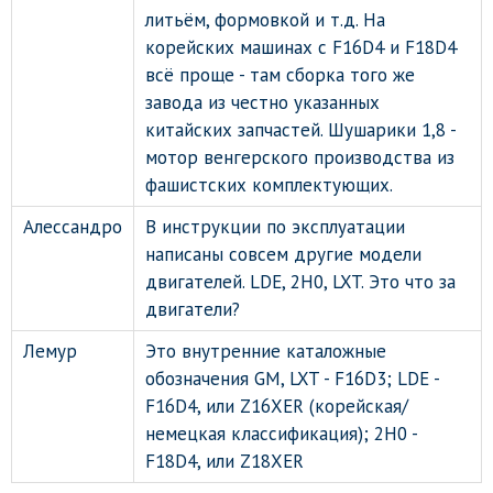
литьём, формовкой и т.д. На
корейских машинах с F16D4 и F18D4
всё проще - там сборка того же
завода из честно указанных
китайских запчастей. Шушарики 1,8 -
мотор венгерского производства из
фашистских комплектующих.
Алессандро
В инструкции по эксплуатации
написаны совсем другие модели
двигателей. LDE, 2H0, LXT. Это что за
двигатели?
Лемур
Это внутренние каталожные
обозначения GM, LXT - F16D3; LDE -
F16D4, или Z16XER (корейская/
немецкая классификация); 2H0 -
F18D4, или Z18XER