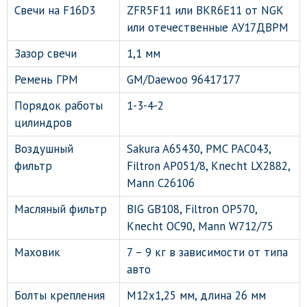
Свечи на F16D3
ZFR5F11 или BKR6E11 от NGK
или отечественные АУ17ДВРМ
Зазор свечи
1,1 мм
Ремень ГРМ
GM/Daewoo 96417177
Порядок работы
1-3-4-2
цилиндров
Воздушный
Sakura A65430, PMC PAC043,
фильтр
Filtron AP051/8, Knecht LX2882,
Mann C26106
Масляный фильтр
BIG GB108, Filtron OP570,
Knecht OC90, Mann W712/75
Маховик
7 – 9 кг в зависимости от типа
авто
Болты крепления
М12х1,25 мм, длина 26 мм