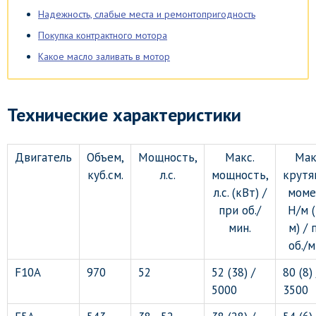
Надежность, слабые места и ремонтопригодность
Покупка контрактного мотора
Какое масло заливать в мотор
Технические характеристики
Двигатель
Объем,
Мощность,
Макс.
Мак
куб.см.
л.с.
мощность,
крутя
л.с. (кВт) /
моме
при об./
Н/м (
мин.
м) / 
об./м
F10A
970
52
52 (38) /
80 (8) 
5000
3500