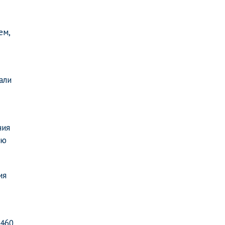
ем,
али
ния
сю
ия
 460