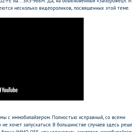
GZ-FE на… ЗАЗ-968М. Да, на обыкновенный «Запорожец». И
меются несколько видеороликов, посвященных этой теме.
емы с иммобилайзером. Полностью исправный, со всеми
 не хочет запускаться. В большинстве случаев здесь реш