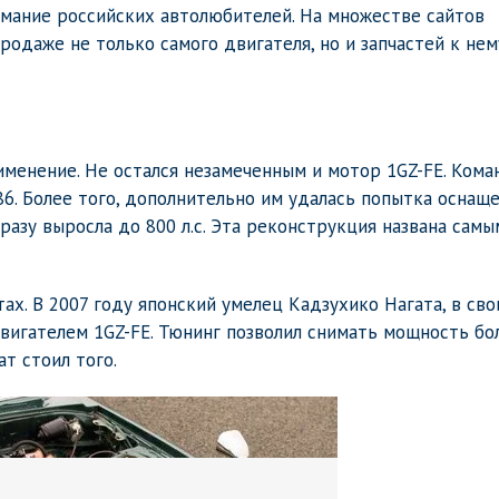
имание российских автолюбителей. На множестве сайтов
одаже не только самого двигателя, но и запчастей к нем
менение. Не остался незамеченным и мотор 1GZ-FE. Кома
86. Более того, дополнительно им удалась попытка оснащ
азу выросла до 800 л.с. Эта реконструкция названа самы
ах. В 2007 году японский умелец Кадзухико Нагата, в сво
 двигателем 1GZ-FE. Тюнинг позволил снимать мощность бо
ат стоил того.