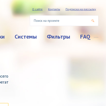
О сайте
Контакты
Подписка на рассылку
ки
Системы
Фильтры
FAQ
всего
регат