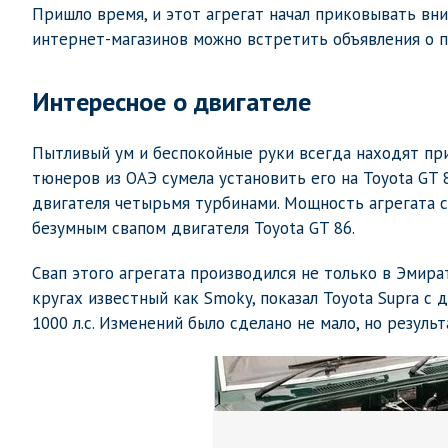
Пришло время, и этот агрегат начал приковывать вн
интернет-магазинов можно встретить объявления о пр
Интересное о двигателе
Пытливый ум и беспокойные руки всегда находят при
тюнеров из ОАЭ сумела установить его на Toyota GT 
двигателя четырьмя турбинами. Мощность агрегата ср
безумным свапом двигателя Toyota GT 86.
Свап этого агрегата производился не только в Эмират
кругах известный как Smoky, показал Toyota Supra с
1000 л.с. Изменений было сделано не мало, но результ