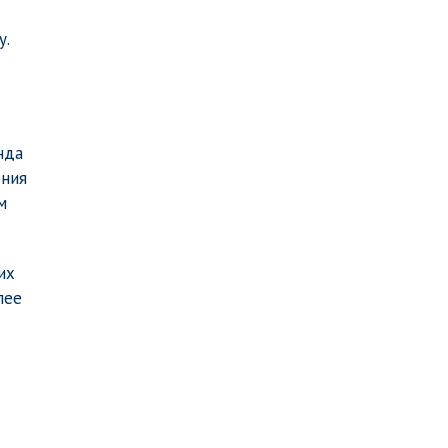
у.
нда
ения
м
их
лее