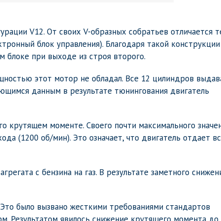
урации V12. От своих V-образных собратьев отличается т
ктронный блок управления). Благодаря такой конструкции
 блоке при выходе из строя второго.
щностью этот мотор не обладал. Все 12 цилиндров выдав
имеющимся данным в результате тюнингования двигатель
его крутящем моменте. Своего почти максимального значе
хода (1200 об/мин). Это означает, что двигатель отдает в
грегата с бензина на газ. В результате заметного снижен
. Это было вызвано жесткими требованиями стандартов
м. Результатом явилось снижение крутящего момента до