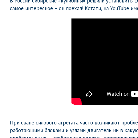
В России сибирские «кулибины» решили установить 1
самое интересное – он поехал! Кстати, на YouTube и
При свапе силового агрегата часто возникают пробл
работающими блоками и узлами двигатель ни в какую