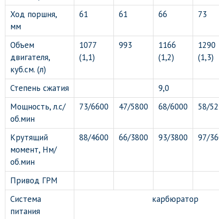
Ход поршня,
61
61
66
73
мм
Объем
1077
993
1166
1290
двигателя,
(1,1)
(1,2)
(1,3)
куб.см. (л)
Степень сжатия
9,0
Мощность, л.с/
73/6600
47/5800
68/6000
58/52
об.мин
Крутящий
88/4600
66/3800
93/3800
97/36
момент, Нм/
об.мин
Привод ГРМ
Система
карбюратор
питания