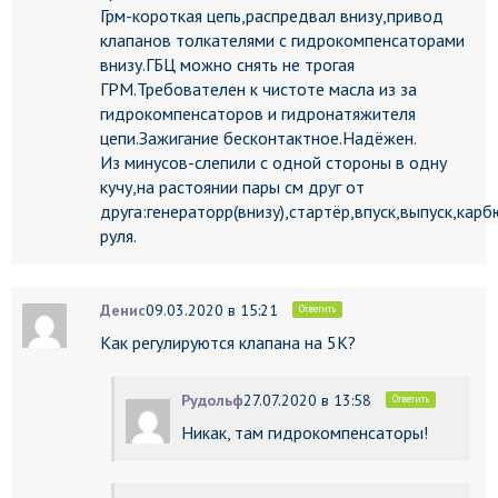
Грм-короткая цепь,распредвал внизу,привод
клапанов толкателями с гидрокомпенсаторами
внизу.ГБЦ можно снять не трогая
ГРМ.Требователен к чистоте масла из за
гидрокомпенсаторов и гидронатяжителя
цепи.Зажигание бесконтактное.Надёжен.
Из минусов-слепили с одной стороны в одну
кучу,на растоянии пары см друг от
друга:генераторр(внизу),стартёр,впуск,выпуск,кар
руля.
Денис
09.03.2020 в 15:21
Ответить
Как регулируются клапана на 5K?
Рудольф
27.07.2020 в 13:58
Ответить
Никак, там гидрокомпенсаторы!