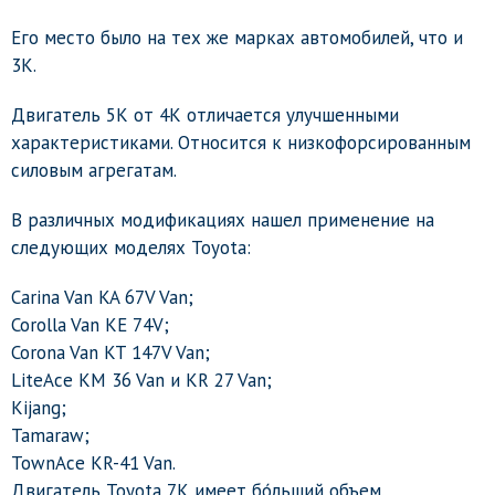
Его место было на тех же марках автомобилей, что и
3К.
Двигатель 5К от 4К отличается улучшенными
характеристиками. Относится к низкофорсированным
силовым агрегатам.
В различных модификациях нашел применение на
следующих моделях Toyota:
Carina Van KA 67V Van;
Corolla Van KE 74V;
Corona Van KT 147V Van;
LiteAce KM 36 Van и KR 27 Van;
Kijang;
Tamaraw;
TownAce KR-41 Van.
Двигатель Toyota 7К имеет бо́льший объем.