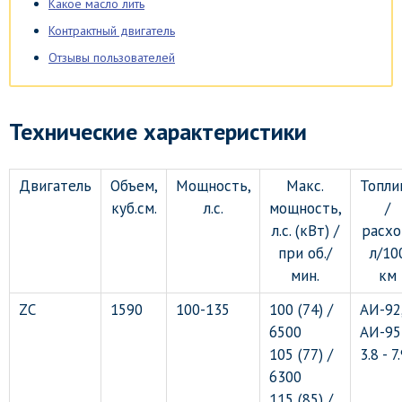
Какое масло лить
Контрактный двигатель
Отзывы пользователей
Технические характеристики
Двигатель
Объем,
Мощность,
Макс.
Топли
куб.см.
л.с.
мощность,
/
л.с. (кВт) /
расхо
при об./
л/10
мин.
км
ZC
1590
100-135
100 (74) /
АИ-92
6500
АИ-95
105 (77) /
3.8 - 7
6300
115 (85) /