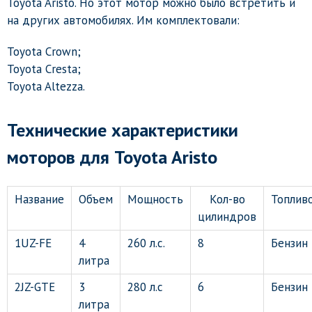
Toyota Aristo. Но этот мотор можно было встретить и
на других автомобилях. Им комплектовали:
Toyota Crown;
Toyota Cresta;
Toyota Altezza.
Технические характеристики
моторов для Toyota Aristo
Название
Объем
Мощность
Кол-во
Топлив
цилиндров
1UZ-FE
4
260 л.с.
8
Бензин
литра
2JZ-GTE
3
280 л.с
6
Бензин
литра