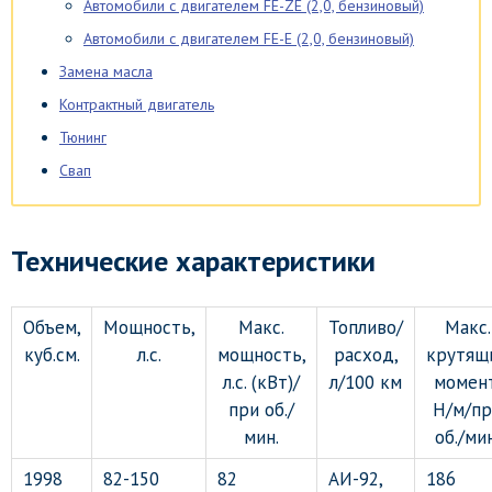
Автомобили с двигателем FE-ZE (2,0, бензиновый)
Автомобили с двигателем FE-E (2,0, бензиновый)
Замена масла
Контрактный двигатель
Тюнинг
Свап
Технические характеристики
Объем,
Мощность,
Макс.
Топливо/
Макс.
куб.см.
л.с.
мощность,
расход,
крутящ
л.с. (кВт)/
л/100 км
момент
при об./
Н/м/пр
мин.
об./мин
1998
82-150
82
АИ-92,
186