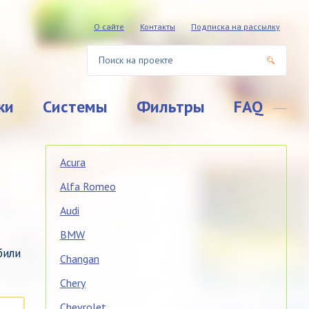
О сайте
Контакты
Подписка на рассылку
ки
Системы
Фильтры
FAQ
Acura
Alfa Romeo
Audi
BMW
били
Changan
Chery
Chevrolet