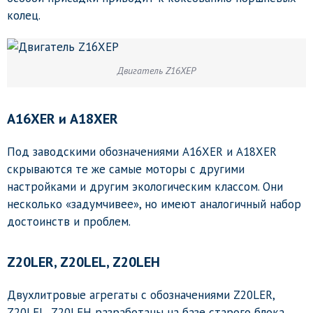
колец.
Двигатель Z16XEP
A
16
XER
и
A
18
XER
Под заводскими обозначениями A16XER и A18XER
скрываются те же самые моторы с другими
настройками и другим экологическим классом. Они
несколько «задумчивее», но имеют аналогичный набор
достоинств и проблем.
Z
20
LER, Z
20LEL,
Z
20
LEH
Двухлитровые агрегаты с обозначениями Z20LER,
Z20LEL, Z20LEH разработаны на базе старого блока