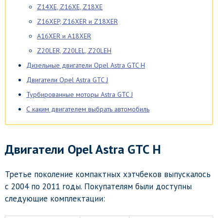
Z14XE, Z16XE, Z18XE
Z16XEP, Z16XER и Z18XER
A16XER и A18XER
Z20LER, Z20LEL, Z20LEH
Дизельные двигатели Opel Astra GTC H
Двигатели Opel Astra GTC J
Турбированные моторы Astra GTC J
С каким двигателем выбрать автомобиль
Двигатели
Opel Astra GTC H
Третье поколение компактных хэтчбеков выпускалось
с 2004 по 2011 годы. Покупателям были доступны
следующие комплектации: