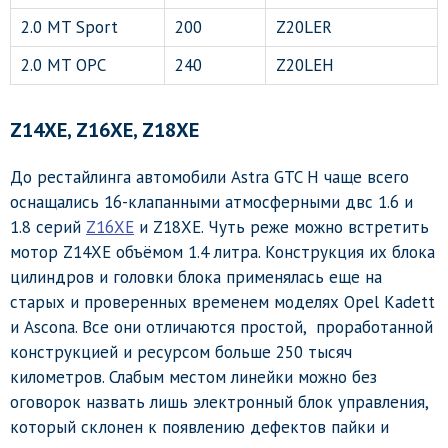
2.0 MT Sport
200
Z20LER
2.0 MT OPC
240
Z20LEH
Z
14
XE, Z
16
XE
,
Z
18
XE
До рестайлинга автомобили Astra GTC H чаще всего
оснащались 16-клапанными атмосферными двс 1.6 и
1.8 серий
Z16XE
и Z18XE. Чуть реже можно встретить
мотор Z14XE объёмом 1.4 литра. Конструкция их блока
цилиндров и головки блока применялась еще на
старых и проверенных временем моделях Opel Kadett
и Ascona. Все они отличаются простой, проработанной
конструкцией и ресурсом больше 250 тысяч
километров. Слабым местом линейки можно без
оговорок назвать лишь электронный блок управления,
который склонен к появлению дефектов пайки и