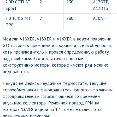
2.0D CDTI AT
2
130
A17DTF,
Sport
A17DTS
2.0 Turbo MT
2
280
A20NFT
OPC
Модели A18XER, A16XER и A14XER в новом поколении
GTC остались прежними и сохранили все особенности,
хоть производитель и провел определенную работу
над ошибками. Это достаточно простые
конструктивно моторы, которые имеют ряд мелких
недоработок.
Никуда не делись неудачные термостаты, текущие
теплообменники и фазовращатели, капризные клапаны
фазовращателей и загрязняющиеся со временем
впускные коллекторы. Ременной привод ГРМ на
моторах 1.6\1.8 и цепи на 1.4 тоже не отличаются
повышенным ресурсом.