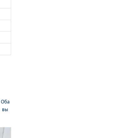
 Оба
х вы