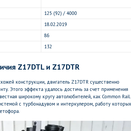
125 (92) / 4000
18.02.2019
86
132
личия Z17DTL и Z17DTR
 схожей конструкции, двигатель Z17DTR существенно
ту. Этого эффекта удалось достичь за счет применения
вестная широкому кругу автолюбителей, как Common Rail.
истемой с турбонадувом и интеркулером, работу которы
ветофора.