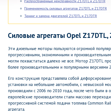
Распространенные неисправности Z17DTL и Z17DTR
Применяемость силовых агрегатов Z17DTL и Z17DTR
Тюнинг и замена двигателей Z17DTL и Z17DTR
Силовые агрегаты Opel Z17DTL,
Эти дизельные моторы пользуются огромной популярн
прогрессивными, экономичными и производительными
могли похвастаться далеко не все. Мотор Z17DTL про
более производительными и популярными версиями 
Его конструкция представляла собой дефорсирован
установки на небольшие автомобили, с невысокой мо
производили с 2006 по 2010 года, после чего были 
европейские производители стали массово переходит
прогрессивной системой подачи топлива Common Rail
агрегата.