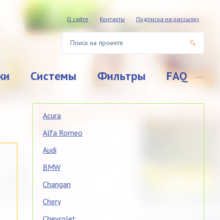
О сайте
Контакты
Подписка на рассылку
ки
Системы
Фильтры
FAQ
Acura
Alfa Romeo
Audi
BMW
Changan
Chery
Chevrolet