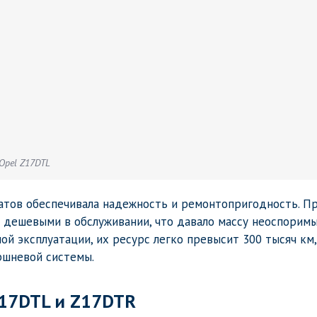
Opel Z17DTL
гатов обеспечивала надежность и ремонтопригодность. П
 дешевыми в обслуживании, что давало массу неоспорим
й эксплуатации, их ресурс легко превысит 300 тысяч км,
ршневой системы.
Z17DTL и Z17DTR