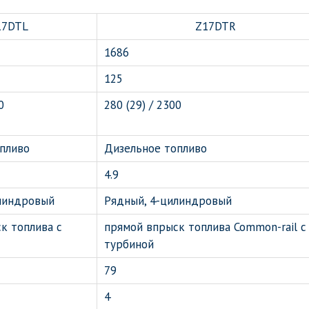
17DTL
Z17DTR
1686
125
0
280 (29) / 2300
пливо
Дизельное топливо
4.9
линдровый
Рядный, 4-цилиндровый
к топлива с
прямой впрыск топлива Common-rail с
турбиной
79
4