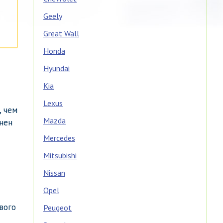
Geely
Great Wall
Honda
Hyundai
Kia
Lexus
, чем
Mazda
снен
Mercedes
Mitsubishi
Nissan
Opel
вого
Peugeot