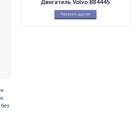
Двигатель Volvo B8444S
Показать другой
ри
ых
 без