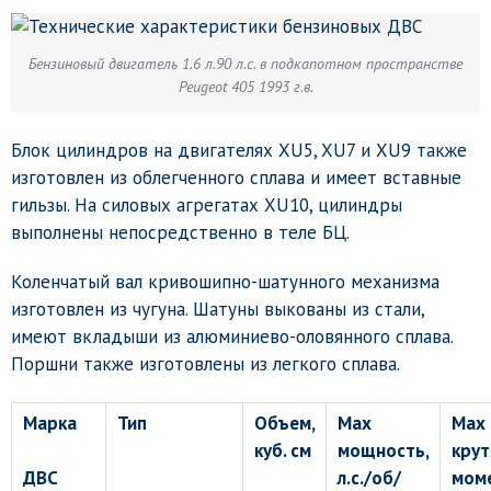
Бензиновый двигатель 1.6 л.90 л.с. в подкапотном пространстве
Peugeot 405 1993 г.в.
Блок цилиндров на двигателях XU5, XU7 и XU9 также
изготовлен из облегченного сплава и имеет вставные
гильзы. На силовых агрегатах XU10, цилиндры
выполнены непосредственно в теле БЦ.
Коленчатый вал кривошипно-шатунного механизма
изготовлен из чугуна. Шатуны выкованы из стали,
имеют вкладыши из алюминиево-оловянного сплава.
Поршни также изготовлены из легкого сплава.
Марка
Тип
Объем,
Max
Max
куб. см
мощность,
кру
ДВС
л.с./об/
моме