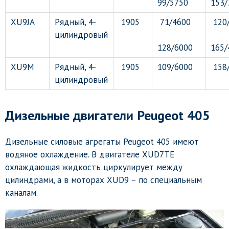
99/5750
153/
XU9JA
Рядный, 4-
1905
71/4600
120
цилиндровый
128/6000
165/
XU9M
Рядный, 4-
1905
109/6000
158
цилиндровый
Дизельные двигатели Peugeot 405
Дизельные силовые агрегаты Peugeot 405 имеют
водяное охлаждение. В двигателе XUD7TE
охлаждающая жидкость циркулирует между
цилиндрами, а в моторах XUD9 – по специальным
каналам.