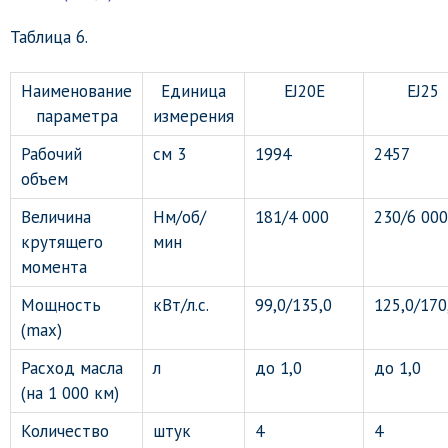
Таблица 6.
Наименование
Единица
EJ20E
EJ25
параметра
измерения
Рабочий
см 3
1994
2457
объем
Величина
Нм/об/
181/4 000
230/6 000
крутящего
мин
момента
Мощность
кВт/л.с.
99,0/135,0
125,0/170
(max)
Расход масла
л
до 1,0
до 1,0
(на 1 000 км)
Количество
штук
4
4