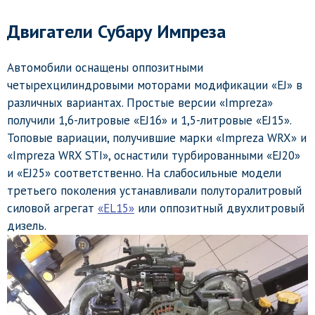
Двигатели Субару Импреза
Автомобили оснащены оппозитными
четырехцилиндровыми моторами модификации «EJ» в
различных вариантах. Простые версии «Impreza»
получили 1,6-литровые «EJ16» и 1,5-литровые «EJ15».
Топовые вариации, получившие марки «Impreza WRX» и
«Impreza WRX STI», оснастили турбированными «EJ20»
и «EJ25» соответственно. На слабосильные модели
третьего поколения устанавливали полуторалитровый
силовой агрегат
«EL15»
или оппозитный двухлитровый
дизель.