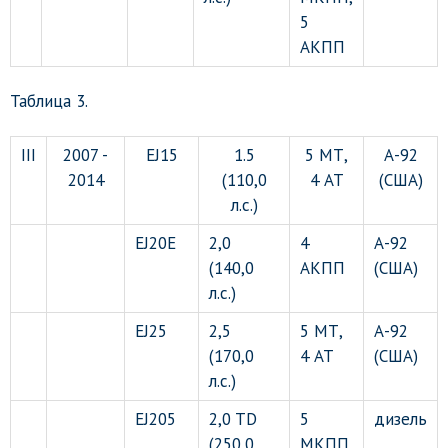
5
АКПП
Таблица 3.
III
2007 -
EJ15
1.5
5 МТ,
А-92
2014
(110,0
4 АТ
(США)
л.с.)
EJ20E
2,0
4
А-92
(140,0
АКПП
(США)
л.с.)
EJ25
2,5
5 МТ,
А-92
(170,0
4 АТ
(США)
л.с.)
EJ205
2,0 TD
5
дизель
(250,0
МКПП,