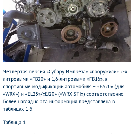
Четвертая версия «Субару Импреза» «вооружили» 2-х
литровыми «FB20» и 1,6-литровыми «FB16», а
спортивные модификации автомобиля – «FA20» (для
«WRX») и «EL25»/«EJ20» («WRX STI») соответственно.
Более наглядно эта информация представлена в
таблицах 1-5.
Таблица 1.