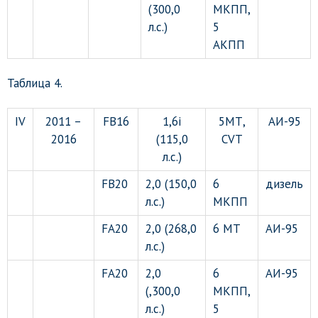
(300,0
МКПП,
л.с.)
5
АКПП
Таблица 4.
IV
2011 –
FB16
1,6i
5МТ,
АИ-95
2016
(115,0
CVT
л.с.)
FB20
2,0 (150,0
6
дизель
л.с.)
МКПП
FA20
2,0 (268,0
6 МТ
АИ-95
л.с.)
FA20
2,0
6
АИ-95
(,300,0
МКПП,
л.с.)
5