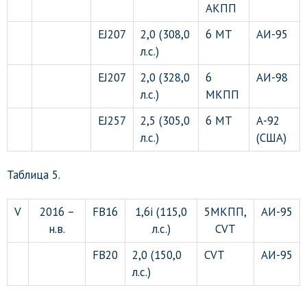
АКПП
EJ207
2,0 (308,0
6 МТ
АИ-95
л.с.)
EJ207
2,0 (328,0
6
АИ-98
л.с.)
МКПП
EJ257
2,5 (305,0
6 МТ
А-92
л.с.)
(США)
Таблица 5.
V
2016 –
FB16
1,6i (115,0
5МКПП,
АИ-95
н.в.
л.с.)
CVT
FB20
2,0 (150,0
CVT
АИ-95
л.с.)