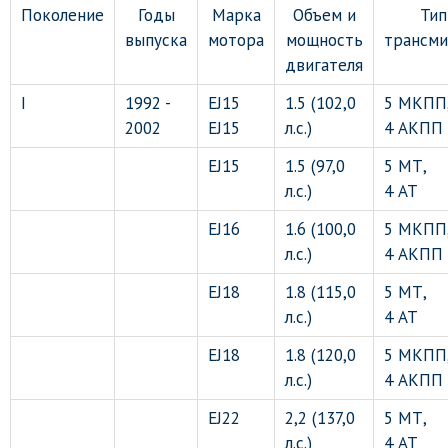
Поколение
Годы
Марка
Объем и
Тип
выпуска
мотора
мощность
трансми
двигателя
I
1992 -
EJ15
1.5 (102,0
5 МКПП
2002
EJ15
л.с.)
4 АКПП
EJ15
1.5 (97,0
5 МТ,
л.с.)
4 АТ
EJ16
1.6 (100,0
5 МКПП
л.с.)
4 АКПП
EJ18
1.8 (115,0
5 МТ,
л.с.)
4 АТ
EJ18
1.8 (120,0
5 МКПП
л.с.)
4 АКПП
EJ22
2,2 (137,0
5 МТ,
л.с.)
4 АТ