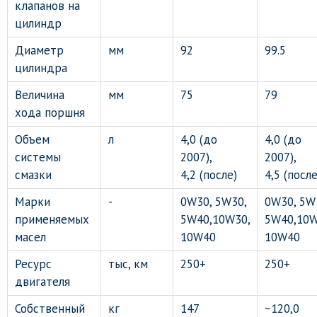
клапанов на
цилиндр
Диаметр
мм
92
99.5
цилиндра
Величина
мм
75
79
хода поршня
Объем
л
4,0 (до
4,0 (до
системы
2007),
2007),
смазки
4,2 (после)
4,5 (после
Марки
-
0W30, 5W30,
0W30, 5W
применяемых
5W40,10W30,
5W40,10W
масел
10W40
10W40
Ресурс
тыс, км
250+
250+
двигателя
Собственный
кг
147
~120,0