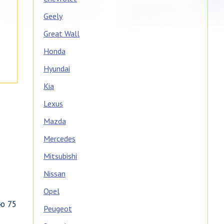
Geely
Great Wall
Honda
Hyundai
Kia
Lexus
Mazda
Mercedes
Mitsubishi
Nissan
Opel
ю 75
Peugeot