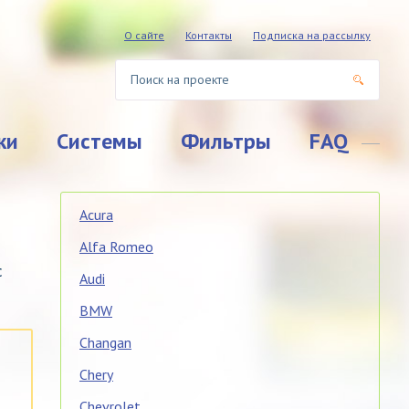
О сайте
Контакты
Подписка на рассылку
ки
Системы
Фильтры
FAQ
Acura
Alfa Romeo
с
Audi
BMW
Changan
Chery
Chevrolet