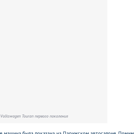
Volkswagen Touran первого поколения
ре машина была показана на Парижском автосалоне. Помим