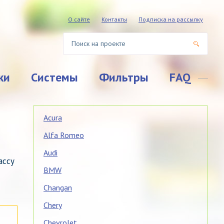
О сайте
Контакты
Подписка на рассылку
ки
Системы
Фильтры
FAQ
Acura
Alfa Romeo
Audi
ассу
BMW
Changan
Chery
Chevrolet