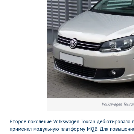
Volkswagen Toura
Второе поколение Volkswagen Touran дебютировало в
применил модульную платформу MQB. Для повышения