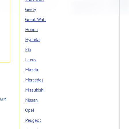
Geely
Great Wall
Honda
Hyundai
Kia
Lexus
Mazda
Mercedes
Mitsubishi
вым
Nissan
Opel
Peugeot