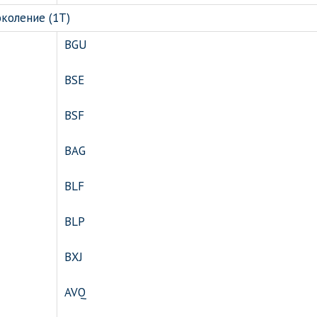
околение (1T)
BGU
BSE
BSF
BAG
BLF
BLP
BXJ
AVQ