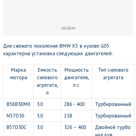
N63B44
Для свежего поколения BMW X5 в кузове G05
характерна установка следующих двигателей:
Марка
Емкость
Мощность
Тип силового
мотора
силового
двигателя,
агрегата
агрегата,
л с
л
B58B30M0
3.0
286 - 400
Турбированный
N57D30
3.0
218
Турбированный
B57D30C
3.0
326 – 400
Двойной турбо
наддув