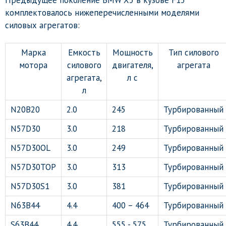
Предыдущее поколение BMW X5 в кузове F15
комплектовалось нижеперечисленными моделями
силовых агрегатов:
Марка
Емкость
Мощность
Тип силового
мотора
силового
двигателя,
агрегата
агрегата,
л с
л
N20B20
2.0
245
Турбированный
N57D30
3.0
218
Турбированный
N57D30OL
3.0
249
Турбированный
N57D30TOP
3.0
313
Турбированный
N57D30S1
3.0
381
Турбированный
N63B44
4.4
400 – 464
Турбированный
S63B44
4.4
555 - 575
Турбированный