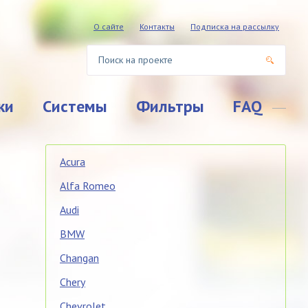
О сайте
Контакты
Подписка на рассылку
ки
Системы
Фильтры
FAQ
Acura
Alfa Romeo
Audi
BMW
Changan
Chery
Chevrolet