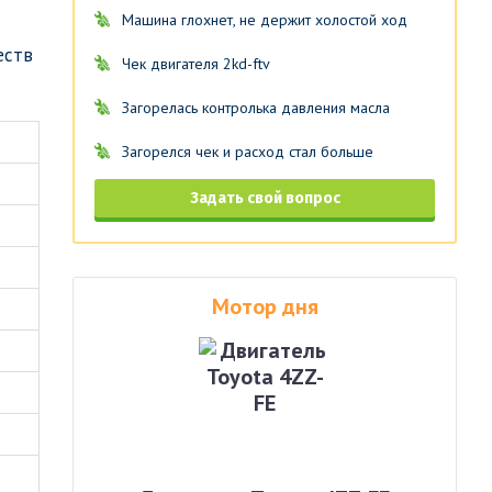
Машина глохнет, не держит холостой ход
еств
Чек двигателя 2kd-ftv
Загорелась контролька давления масла
Загорелся чек и расход стал больше
Задать свой вопрос
Мотор дня