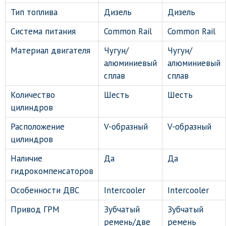
Тип топлива
Дизель
Дизель
Система питания
Common Rail
Common Rail
Материал двигателя
Чугун/
Чугун/
алюминиевый
алюминиевый
сплав
сплав
Количество
Шесть
Шесть
цилиндров
Расположение
V-образный
V-образный
цилиндров
Наличие
Да
Да
гидрокомпенсаторов
Особенности ДВС
Intercooler
Intercooler
Привод ГРМ
Зубчатый
Зубчатый
ремень/две
ремень