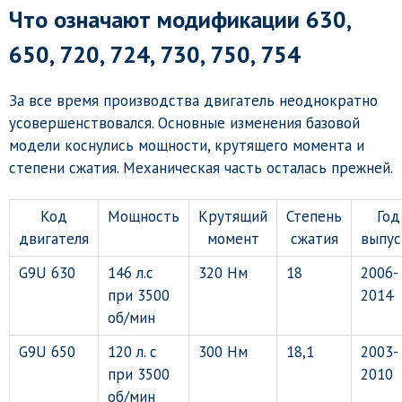
Что означают модификации 630,
650, 720, 724, 730, 750, 754
За все время производства двигатель неоднократно
усовершенствовался. Основные изменения базовой
модели коснулись мощности, крутящего момента и
степени сжатия. Механическая часть осталась прежней.
Код
Мощность
Крутящий
Степень
Год
двигателя
момент
сжатия
выпус
G9U 630
146 л.с
320 Нм
18
2006-
при 3500
2014
об/мин
G9U 650
120 л. с
300 Нм
18,1
2003-
при 3500
2010
об/мин