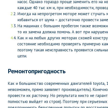
насос. Однако гораздо проще заменить его на н
каждые 40 тыс км и, при необходимости, провод
Иногда на непрогретом моторе может стучать му
избавиться от шума – достаточно провести заме
На машинах с большим пробегом также возможна
то их замена должна помочь. А вот при нарушени
Как и на любых других моторах схожей констру
состояние необходимо проверять примерно кажд
поэтому такая неисправность проявится сильны
цепи.
Ремонтопригодность
Как и большинство современных двигателей toyota, 
невозможен, прямо заявляет производитель). Конечн
провести их расточку. Но результата никто не гаран
полностью выйдет из строя). Поэтому при серьезных
предпринимать безуспешные попытки по восстановле