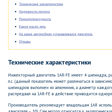
Технические характеристики
Надежность мотора
Ремонтопригодность
Какое масло лить
На какие автомобили устанавливался двигатель
Отзывы
Технические характеристики
Инжекторный двигатель 1AR-FE имеет 4 цилиндра, ра
л.с. (данный показатель может различаться в зависим
цилиндров выполнен из алюминия, а диаметр каждого
распредвал на 1AR-FE в действие приводится однор
Производитель рекомендует владельцам 1AR использ
двигателя – 10). Сам мотор относится к экологическо