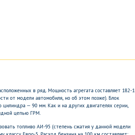
сположенных в ряд. Мощность агрегата составляет 182-1
ости от модели автомобиля, но об этом позже). Блок
 цилиндра — 90 мм. Как и на других двигателях серии,
ядной цепью ГРМ.
овать топливо АИ-95 (степень сжатия у данной модели
му классу Евро-5. Расход бензина на 100 км составляет: