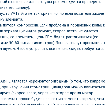
овый (состояние данного узла рекомендуется проверять
ить его замену).
фта VVTi. Это не так критично, но если водитель захоче
ну элемента.
 потеря компрессии. Если проблема в поршневых кольца
и зеркала цилиндра ремонт, скорее всего, не удастся.
кции, со временем, цепь ГРМ будет растягиваться (ее
ые 50-60 тысяч километров). Звенья начнут проскакиват
м шумом. Чтобы устранить все неполадки, потребуется з
1AR-FE является неремонтопригодным (о том, что капрем
о, при нарушении геометрии цилиндров можно попытаться
тирует (скорее всего, через некоторое время мотор
 поломках проще будет полностью заменить агрегат, чем
нию его работоспособности. Хотя сравнительная надежн