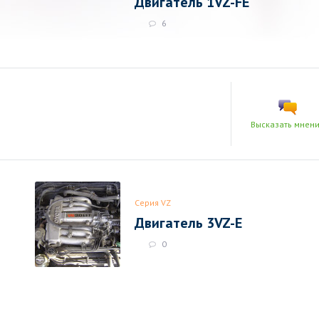
Двигатель 1VZ-FE
6
Высказать мнен
Серия VZ
Двигатель 3VZ-E
0