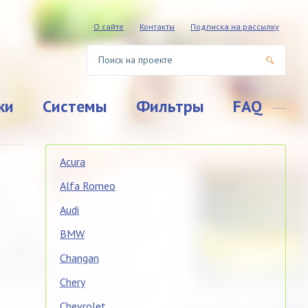
О сайте
Контакты
Подписка на рассылку
ки
Системы
Фильтры
FAQ
Acura
Alfa Romeo
Audi
BMW
Changan
Chery
Chevrolet