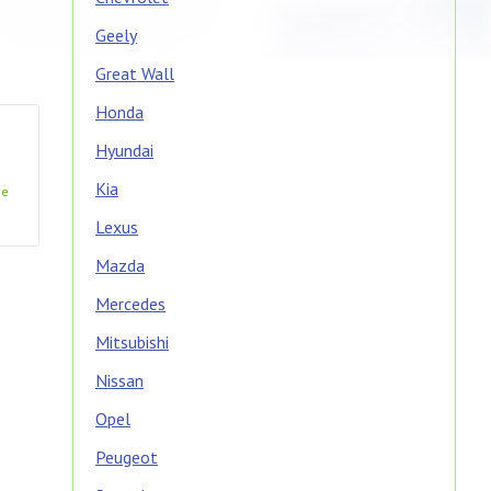
Geely
Great Wall
Honda
Hyundai
Kia
ие
Lexus
Mazda
Mercedes
Mitsubishi
Nissan
Opel
Peugeot