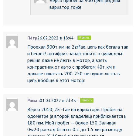
Версо пробег за 400 цепь родная
вариатор тоже
Пётр
26.02.2022 в 18:44
Ответить
Проехал 300т. км на 2zrfae, цепь как бегала так
и бегает! антифриз начал топить в цилиндры
решил даже не лезть в мотор, а взять
контрактник от авто с пробегом 40т. км и
дальше накатать 200-250. не нужно лезть в
цепь вообще в этот мотор!
Роман
01.03.2022 в 23:48
Ответить
Версо 2010, 2zr-fae на вариаторе. Пробег на
одометре (я второй владелец) приближается к
180ткм. Мой пробег — более 150. Заливал
0w20 расход был от 0.2 до 1.5 литра между