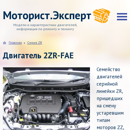
Моторист.Эксперт
Модели и характеристики двигателей,
информация по ремонту и тюнингу
Главная
Серия ZR
Двигатель 2ZR-FAE
Семейство
двигателей
серийной
линейки ZR,
пришедших
на смену
устаревшим
типам
моторов ZZ,