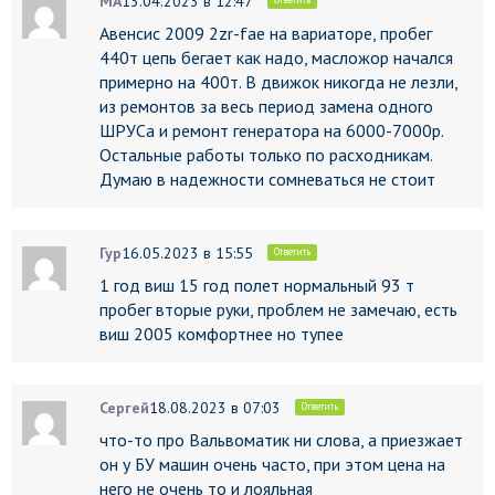
МА
13.04.2023 в 12:47
Авенсис 2009 2zr-fae на вариаторе, пробег
440т цепь бегает как надо, масложор начался
примерно на 400т. В движок никогда не лезли,
из ремонтов за весь период замена одного
ШРУСа и ремонт генератора на 6000-7000р.
Остальные работы только по расходникам.
Думаю в надежности сомневаться не стоит
Гур
16.05.2023 в 15:55
Ответить
1 год виш 15 год полет нормальный 93 т
пробег вторые руки, проблем не замечаю, есть
виш 2005 комфортнее но тупее
Сергей
18.08.2023 в 07:03
Ответить
что-то про Вальвоматик ни слова, а приезжает
он у БУ машин очень часто, при этом цена на
него не очень то и лояльная