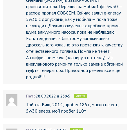
сменами (6-10ткм) в зависимости от
производителя. Перешёл на мобил1 фс 5w30 —
расход пропал СОВСЕМ. Сейчас залил g-energy
5w30 с допусками, как у мобила — пока тоже
не уходит. Других озвученных проблем, кроме
шума вакуумного насоса, пока не наблюдаю.
Есть тенденция к быстрому загаживанию
дроссельного узла, но это претензия к качеству
отечественного топлива. Помпа не течёт.
Антифриз не менял (планирую по теплу). Из
внепланового ремонта только замена обгонной
муфты генератора. Приводной ремень все ещё
родной!!!
Петр
28.09.2022 в 23:45
Ответить
Тойота Виш, 2014, пробег 185т, масло не ест,
5w30 eneos, мой пробег 110т
Ответить