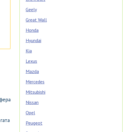
Geely
Great Wall
Honda
Hyundai
Kia
Lexus
Mazda
Mercedes
Mitsubishi
сфера
Nissan
Opel
гата
Peugeot