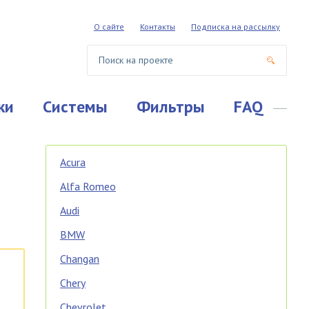
О сайте
Контакты
Подписка на рассылку
ки
Системы
Фильтры
FAQ
Acura
Alfa Romeo
Audi
BMW
Changan
Chery
Chevrolet