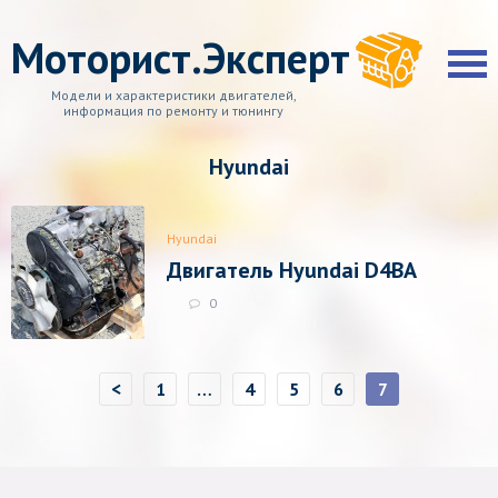
Моторист.Эксперт
Модели и характеристики двигателей,
информация по ремонту и тюнингу
Hyundai
Hyundai
Двигатель Hyundai D4BA
0
<
1
…
4
5
6
7