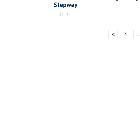
Stepway
8
<
1