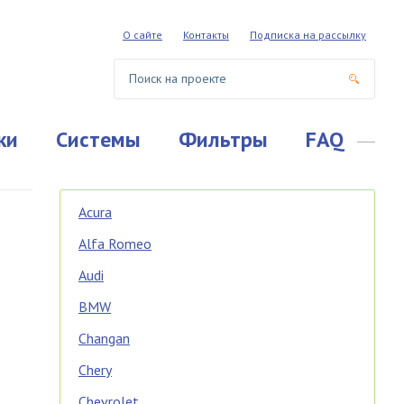
О сайте
Контакты
Подписка на рассылку
ки
Системы
Фильтры
FAQ
Acura
Alfa Romeo
Audi
BMW
Changan
Chery
Chevrolet