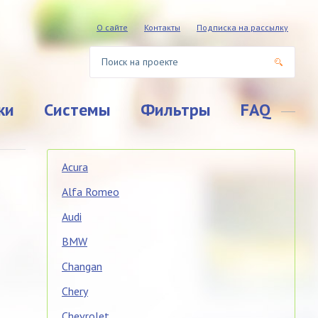
О сайте
Контакты
Подписка на рассылку
ки
Системы
Фильтры
FAQ
Acura
Alfa Romeo
Audi
BMW
Changan
Chery
Chevrolet