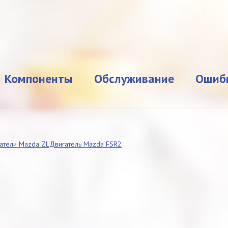
Компоненты
Обслуживание
Ошиб
атели Mazda ZL
Двигатель Mazda FS
R2