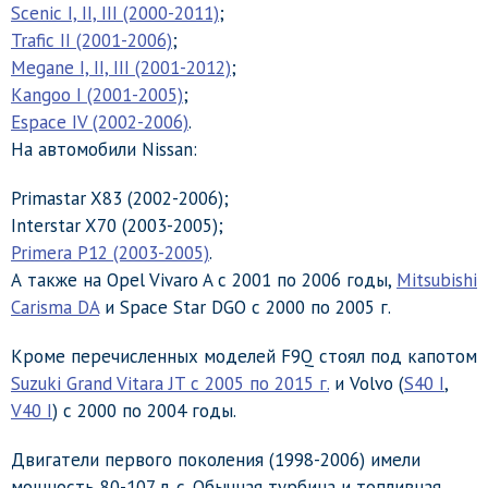
Scenic I, II, III (2000-2011)
;
Trafic II (2001-2006)
;
Megane I, II, III (2001-2012)
;
Kangoo I (2001-2005)
;
Espace IV (2002-2006)
.
На автомобили Nissan:
Primastar X83 (2002-2006);
Interstar X70 (2003-2005);
Primera P12 (2003-2005)
.
А также на Opel Vivaro A с 2001 по 2006 годы,
Mitsubishi
Carisma DA
и Space Star DGO с 2000 по 2005 г.
Кроме перечисленных моделей F9Q стоял под капотом
Suzuki Grand Vitara JT с 2005 по 2015 г.
и Volvo (
S40 I
,
V40 I
) с 2000 по 2004 годы.
Двигатели первого поколения (1998-2006) имели
мощность 80-107 л. с. Обычная турбина и топливная