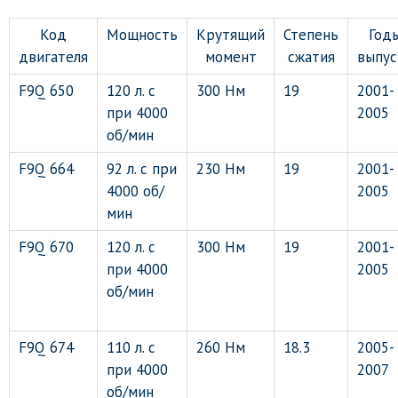
Код
Мощность
Крутящий
Степень
Год
двигателя
момент
сжатия
выпус
F9Q 650
120 л. с
300 Нм
19
2001-
при 4000
2005
об/мин
F9Q 664
92 л. с при
230 Нм
19
2001-
4000 об/
2005
мин
F9Q 670
120 л. с
300 Нм
19
2001-
при 4000
2005
об/мин
F9Q 674
110 л. с
260 Нм
18.3
2005-
при 4000
2007
об/мин