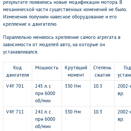
результате появились новые модификации мотора. В
механической части существенных изменений не было.
Изменения получили навесное оборудование и его
крепление к двигателю.
Параллельно менялось крепление самого агрегата в
зависимости от моделей авто, на которые он
устанавливался.
Код
Мощность
Крутящий
Степень
Го
двигателя
момент
сжатия
устан
V4Y 701
245 л. с
330 Нм
10.3
2002-
при 6000
вр.
об/мин
V4Y 711
241 л. с
330 Нм
10.3
2002-
при 6000
вр.
об/мин