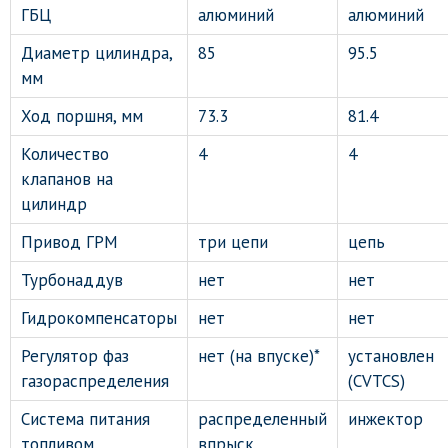
ГБЦ
алюминий
алюминий
Диаметр цилиндра,
85
95.5
мм
Ход поршня, мм
73.3
81.4
Количество
4
4
клапанов на
цилиндр
Привод ГРМ
три цепи
цепь
Турбонаддув
нет
нет
Гидрокомпенсаторы
нет
нет
Регулятор фаз
нет (на впуске)*
установлен
газораспределения
(CVTCS)
Система питания
распределенный
инжектор
топливом
впрыск